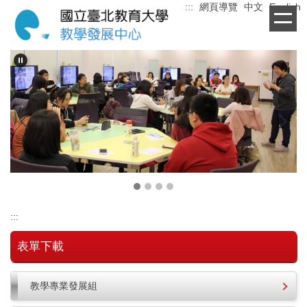
:::
網頁導覽
中文
English
跳
到
主
要
內
容
區
:::
表單下載
教學專業發展組