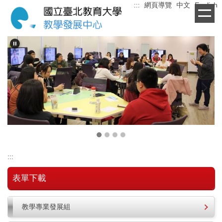
:::
網頁導覽
中文
English
跳
到
主
要
內
容
區
:::
表單下載
教學專業發展組