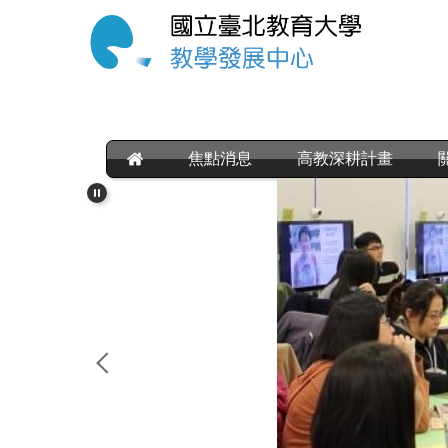
跳
到
主
要
內
容
區
焦點消息
高教深耕計畫