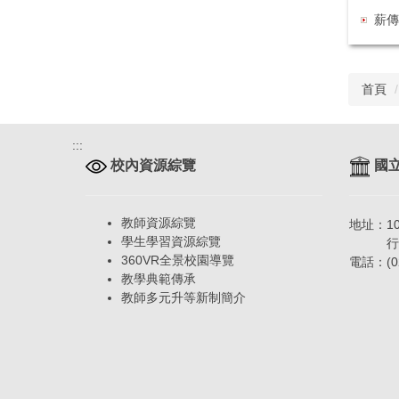
薪傳
首頁
:::
校內資源綜覽
國立
教師資源綜覽
地址：1
學生學習資源綜覽
行政大
360VR全景校園導覽
電話：(02
教學典範傳承
教師多元升等新制簡介