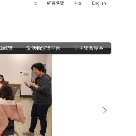
:::
網頁導覽
中文
English
源綜覽
愛活動演講平台
自主學習專區