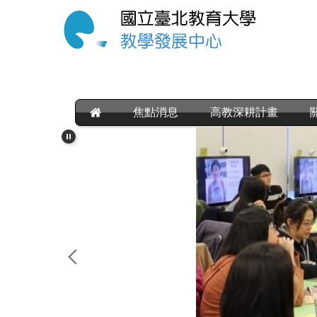
跳
到
主
要
內
容
區
焦點消息
高教深耕計畫