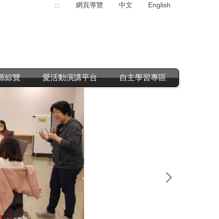
:::
網頁導覽
中文
English
源綜覽
愛活動演講平台
自主學習專區