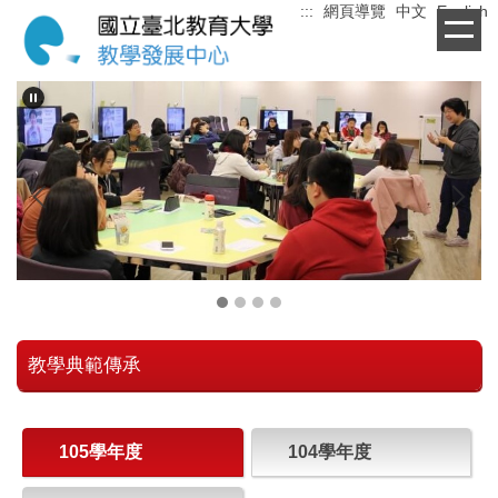
:::
網頁導覽
中文
English
跳
到
主
要
內
容
區
教學典範傳承
105學年度
104學年度