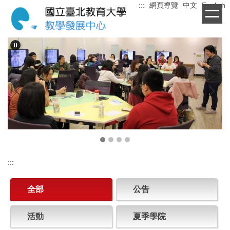
:::
網頁導覽
中文
English
跳
到
主
要
內
容
區
:::
全部
公告
活動
夏季學院