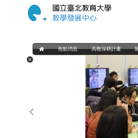
跳
到
主
要
內
容
區
焦點消息
高教深耕計畫