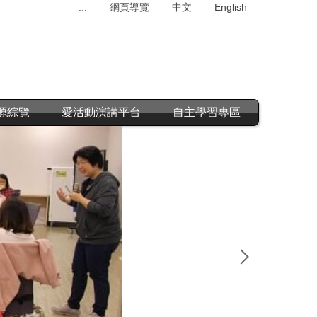
:::
網頁導覽
中文
English
源綜覽
愛活動演講平台
自主學習專區