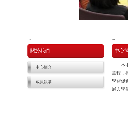
:::
:::
關於我們
中心
本中心
中心簡介
章程，
學習促
成員執掌
展與學