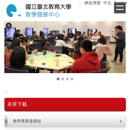
:::
網頁導覽
中文
English
跳
到
主
要
內
容
區
:::
表單下載
教學專業發展組