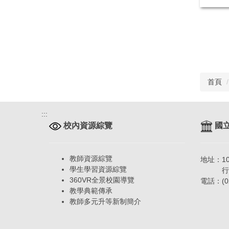
首頁
:::
校內資源綜覽
國立
教師資源綜覽
地址：1
學生學習資源綜覽
行政大
360VR全景校園導覽
電話：(02
教學典範傳承
教師多元升等新制簡介