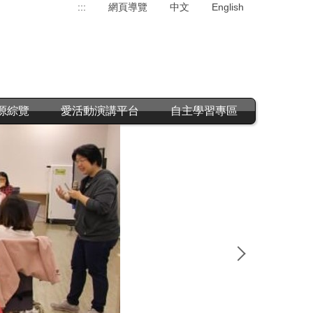
:::
網頁導覽
中文
English
源綜覽
愛活動演講平台
自主學習專區