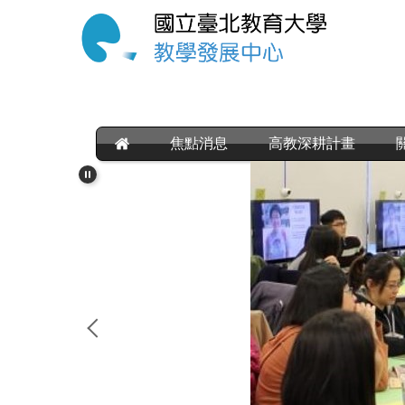
跳
到
主
要
內
容
區
焦點消息
高教深耕計畫