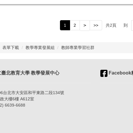
1
2
>
>>
共
2
頁
到
表單下載
教學專業發展組
教師專業學習社群
臺北教育大學 教學發展中心
Faceboo
06台北市大安區和平東路二段134號
樓6樓 A612室
) 6639-6688