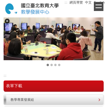
:::
網頁導覽
中文
English
跳
到
主
要
內
容
區
:::
表單下載
教學專業發展組