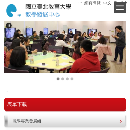
:::
網頁導覽
中文
English
跳
到
主
要
內
容
區
:::
表單下載
教學專業發展組