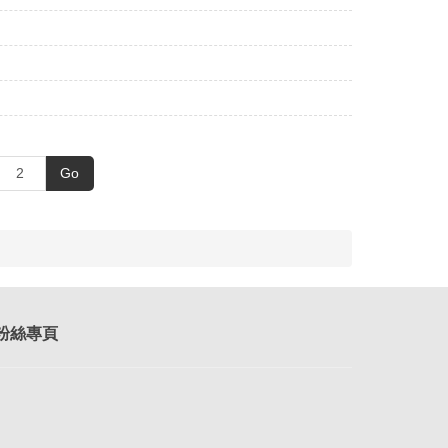
Go
k粉絲專頁