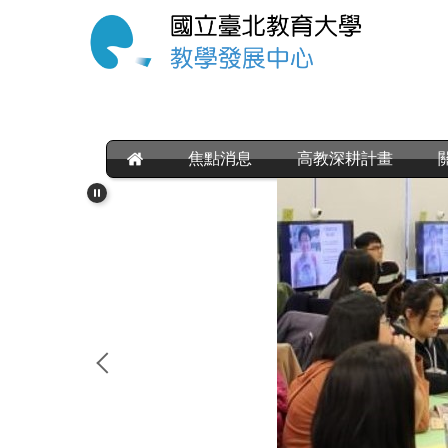
跳
到
主
要
內
容
區
焦點消息
高教深耕計畫