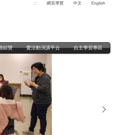
:::
網頁導覽
中文
English
源綜覽
愛活動演講平台
自主學習專區