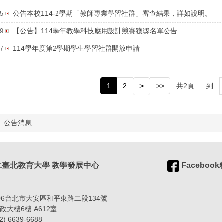
公告本校114-2學期「教師專業學習社群」審查結果，詳如說明。
05
【公告】114學年教學科技應用設計競賽獲獎名單公告
29
114學年度第2學期學生學習社群開放申請
27
1
2
>
>>
共
2
頁
到
公告消息
臺北教育大學 教學發展中心
Faceboo
06台北市大安區和平東路二段134號
樓6樓 A612室
) 6639-6688