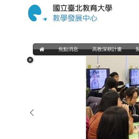
跳
到
主
要
內
容
區
焦點消息
高教深耕計畫