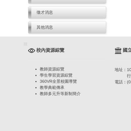
徵才消息
其他消息
:::
校內資源綜覽
國立
教師資源綜覽
地址：1
學生學習資源綜覽
行政大
360VR全景校園導覽
電話：(02
教學典範傳承
教師多元升等新制簡介