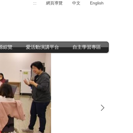
:::
網頁導覽
中文
English
源綜覽
愛活動演講平台
自主學習專區