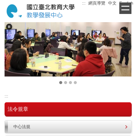
:::
網頁導覽
中文
English
跳
到
主
要
內
容
區
:::
法令規章
中心法規